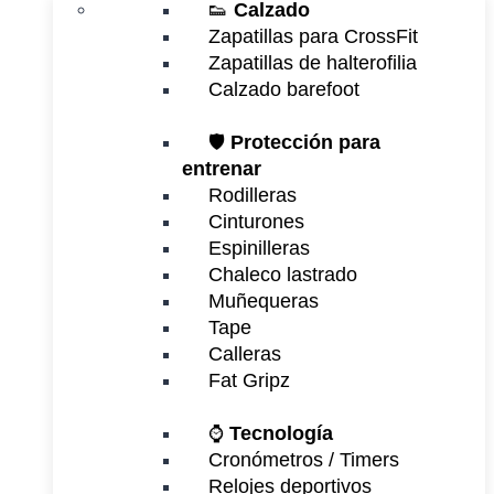
👟
Calzado
Zapatillas para CrossFit
Zapatillas de halterofilia
Calzado barefoot
🛡️
Protección para
entrenar
Rodilleras
Cinturones
Espinilleras
Chaleco lastrado
Muñequeras
Tape
Calleras
Fat Gripz
⌚
Tecnología
Cronómetros / Timers
Relojes deportivos