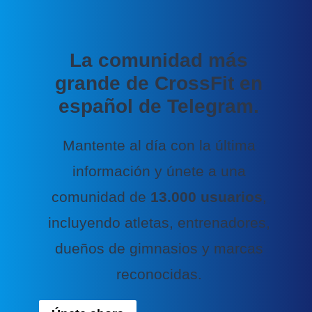
La comunidad más
grande de CrossFit en
español de Telegram.
Mantente al día con la última
información y únete a una
comunidad de
13.000 usuarios
,
incluyendo atletas, entrenadores,
dueños de gimnasios y marcas
reconocidas.