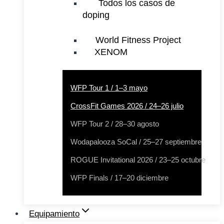
Todos los casos de
doping
World Fitness Project
XENOM
WFP Tour 1 / 1–3 mayo
CrossFit Games 2026 / 24–26 julio
WFP Tour 2 / 28–30 agosto
Wodapalooza SoCal / 25–27 septiembre
ROGUE Invitational 2026 / 23–25 octubre
WFP Finals / 17–20 diciembre
Equipamiento