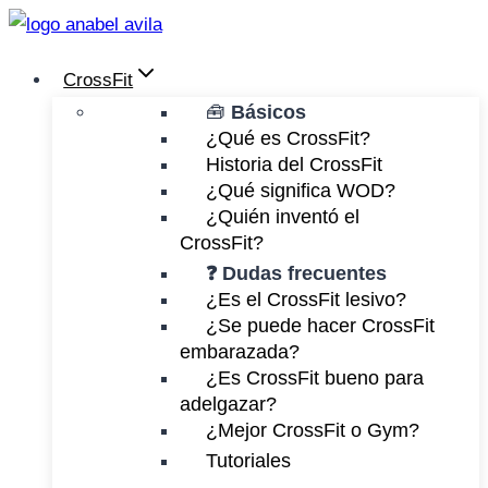
Saltar
al
CrossFit
contenido
🧰
Básicos
¿Qué es CrossFit?
Historia del CrossFit
¿Qué significa WOD?
¿Quién inventó el
CrossFit?
❓ Dudas frecuentes
¿Es el CrossFit lesivo?
¿Se puede hacer CrossFit
embarazada?
¿Es CrossFit bueno para
adelgazar?
¿Mejor CrossFit o Gym?
Tutoriales