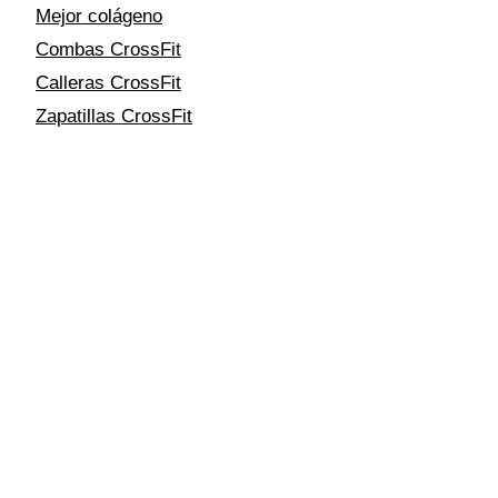
Mejor colágeno
Combas CrossFit
Calleras CrossFit
Zapatillas CrossFit
OTRAS REDES
Instagram
YouTube
Telegram
🤝 Marcas recomendadas