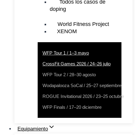
Todos los casos de
doping
World Fitness Project
XENOM
WFP Tour 1 / 1–3 mayo
CrossFit Games 2026 / 24–26 julio
WFP Tour 2 / 28–30 agosto
Wodapalooza SoCal / 25–27 septiembre
ROGUE Invitational 2026 / 23–25 octubre
WFP Finals / 17–20 diciembre
Equipamiento