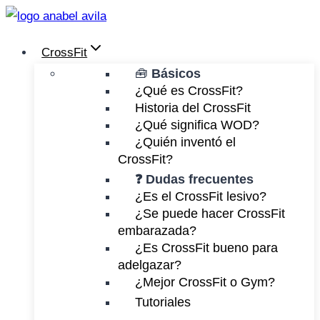
Saltar
al
CrossFit
contenido
🧰
Básicos
¿Qué es CrossFit?
Historia del CrossFit
¿Qué significa WOD?
¿Quién inventó el
CrossFit?
❓ Dudas frecuentes
¿Es el CrossFit lesivo?
¿Se puede hacer CrossFit
embarazada?
¿Es CrossFit bueno para
adelgazar?
¿Mejor CrossFit o Gym?
Tutoriales