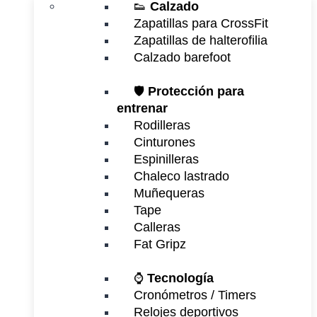
👟
Calzado
Zapatillas para CrossFit
Zapatillas de halterofilia
Calzado barefoot
🛡️
Protección para
entrenar
Rodilleras
Cinturones
Espinilleras
Chaleco lastrado
Muñequeras
Tape
Calleras
Fat Gripz
⌚
Tecnología
Cronómetros / Timers
Relojes deportivos