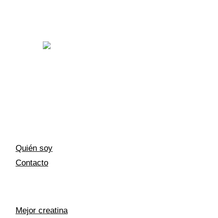
Todo sobre CrossFit y HYROX: entrenamientos,
competiciones y equipamiento.
SOBRE MI
Quién soy
Contacto
RECOMENDADOS
Mejor creatina