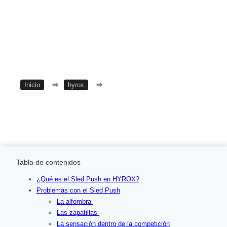
Inicio
⮕
hyrox
⮕
Sled Push en HYROX
Tabla de contenidos
¿Qué es el Sled Push en HYROX?
Problemas con el Sled Push
La alfombra
Las zapatillas
La sensación dentro de la competición