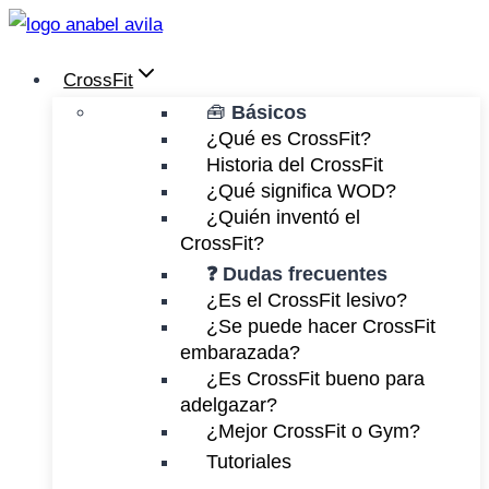
Saltar
al
CrossFit
contenido
🧰
Básicos
¿Qué es CrossFit?
Historia del CrossFit
¿Qué significa WOD?
¿Quién inventó el
CrossFit?
❓ Dudas frecuentes
¿Es el CrossFit lesivo?
¿Se puede hacer CrossFit
embarazada?
¿Es CrossFit bueno para
adelgazar?
¿Mejor CrossFit o Gym?
Tutoriales