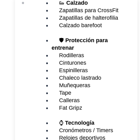
👟
Calzado
Zapatillas para CrossFit
Zapatillas de halterofilia
Calzado barefoot
🛡️
Protección para
entrenar
Rodilleras
Cinturones
Espinilleras
Chaleco lastrado
Muñequeras
Tape
Calleras
Fat Gripz
⌚
Tecnología
Cronómetros / Timers
Relojes deportivos