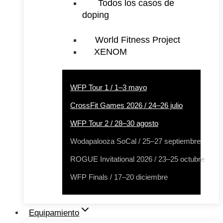
Todos los casos de
doping
World Fitness Project
XENOM
WFP Tour 1 / 1–3 mayo
CrossFit Games 2026 / 24–26 julio
WFP Tour 2 / 28–30 agosto
Wodapalooza SoCal / 25–27 septiembre
ROGUE Invitational 2026 / 23–25 octubre
WFP Finals / 17–20 diciembre
Equipamiento