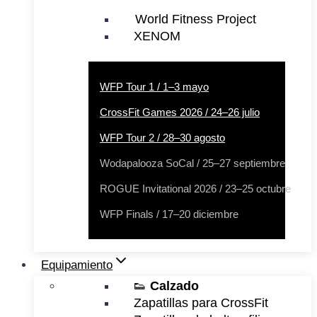
World Fitness Project
XENOM
WFP Tour 1 / 1–3 mayo
CrossFit Games 2026 / 24–26 julio
WFP Tour 2 / 28–30 agosto
Wodapalooza SoCal / 25–27 septiembre
ROGUE Invitational 2026 / 23–25 octubre
WFP Finals / 17–20 diciembre
Equipamiento
👟
Calzado
Zapatillas para CrossFit