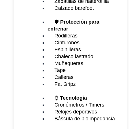
Zapatillas de halterofilia
Calzado barefoot
🛡️
Protección para
entrenar
Rodilleras
Cinturones
Espinilleras
Chaleco lastrado
Muñequeras
Tape
Calleras
Fat Gripz
⌚
Tecnología
Cronómetros / Timers
Relojes deportivos
Báscula de bioimpedancia