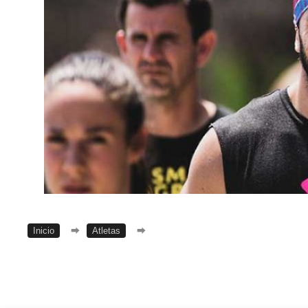
Inicio
⮕
Atletas
⮕
Fabián Beneito