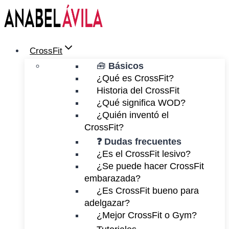
Saltar
al
contenido
CrossFit
🧰
Básicos
¿Qué es CrossFit?
Historia del CrossFit
¿Qué significa WOD?
¿Quién inventó el
CrossFit?
❓ Dudas frecuentes
¿Es el CrossFit lesivo?
¿Se puede hacer CrossFit
embarazada?
¿Es CrossFit bueno para
adelgazar?
¿Mejor CrossFit o Gym?