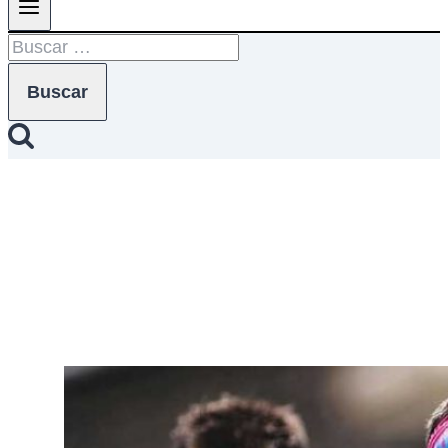
Buscar:
Fabián Beneito
Anabel Ávila
|
marzo 9, 2026