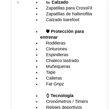
👟
Calzado
Zapatillas para CrossFit
Zapatillas de halterofilia
Calzado barefoot
🛡️
Protección para
entrenar
Rodilleras
Cinturones
Espinilleras
Chaleco lastrado
Muñequeras
Tape
Calleras
Fat Gripz
⌚
Tecnología
Cronómetros / Timers
Relojes deportivos