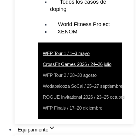
Todos los casos de
doping
World Fitness Project
XENOM
WFP Tour 1 / 1–3 mayo
CrossFit Games 2026 / 24–26 julio
WFP Tour 2 / 28–30 agosto
Wodapalooza SoCal / 25–27 septiembre
ROGUE Invitational 2026 / 23–25 octubre
WFP Finals / 17–20 diciembre
Equipamiento