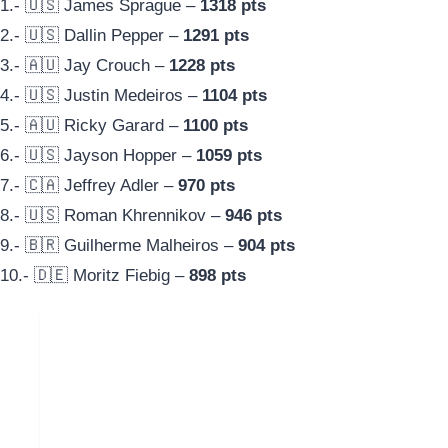
1.- 🇺🇸 James Sprague –
1318 pts
2.- 🇺🇸 Dallin Pepper –
1291 pts
3.- 🇦🇺 Jay Crouch –
1228 pts
4.- 🇺🇸 Justin Medeiros –
1104 pts
5.- 🇦🇺 Ricky Garard –
1100 pts
6.- 🇺🇸 Jayson Hopper –
1059 pts
7.- 🇨🇦 Jeffrey Adler –
970 pts
8.- 🇺🇸 Roman Khrennikov –
946 pts
9.- 🇧🇷 Guilherme Malheiros –
904 pts
10.- 🇩🇪 Moritz Fiebig –
898 pts