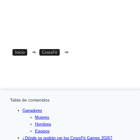
Inicio
⮕
CrossFit
⮕
CrossFit Games 2026
Tabla de contenidos
Ganadores
Mujeres
Hombres
Equipos
¿Dónde se podrán ver los CrossFit Games 2026?