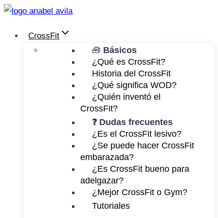
Saltar
al
CrossFit
contenido
🧰
Básicos
¿Qué es CrossFit?
Historia del CrossFit
¿Qué significa WOD?
¿Quién inventó el
CrossFit?
❓ Dudas frecuentes
¿Es el CrossFit lesivo?
¿Se puede hacer CrossFit
embarazada?
¿Es CrossFit bueno para
adelgazar?
¿Mejor CrossFit o Gym?
Tutoriales