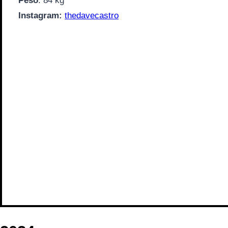
Peso
: 84 kg
Instagram:
thedavecastro