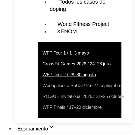
Todos los casos de
doping
World Fitness Project
XENOM
WFP Tour 1 / 1–3 mayo
CrossFit Games 2026 / 24–26 julio
WFP Tour 2 / 28–30 agosto
Wodapalooza SoCal / 25–27 septiembre
ROGUE Invitational 2026 / 23–25 octubre
WFP Finals / 17–20 diciembre
Equipamiento