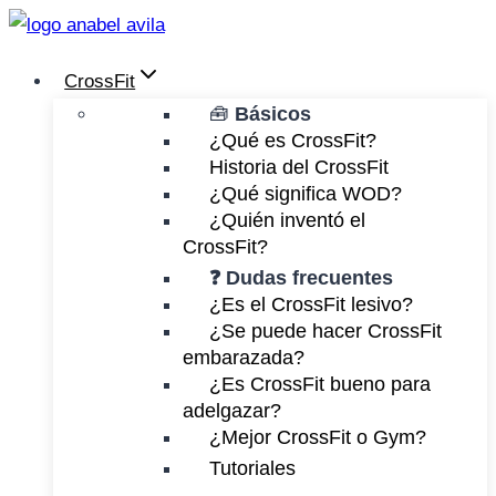
Saltar
al
CrossFit
contenido
🧰
Básicos
¿Qué es CrossFit?
Historia del CrossFit
¿Qué significa WOD?
¿Quién inventó el
CrossFit?
❓ Dudas frecuentes
¿Es el CrossFit lesivo?
¿Se puede hacer CrossFit
embarazada?
¿Es CrossFit bueno para
adelgazar?
¿Mejor CrossFit o Gym?
Tutoriales