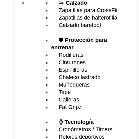
👟
Calzado
Zapatillas para CrossFit
Zapatillas de halterofilia
Calzado barefoot
🛡️
Protección para
entrenar
Rodilleras
Cinturones
Espinilleras
Chaleco lastrado
Muñequeras
Tape
Calleras
Fat Gripz
⌚
Tecnología
Cronómetros / Timers
Relojes deportivos