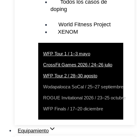
Todos los casos de
doping
World Fitness Project
XENOM
WFP Tour 1 / 1–3 mayo
CrossFit Games 2026 / 24–26 julio
WFP Tour 2 / 28–30 agosto
Wodapalooza SoCal / 25–27 septiembre
ROGUE Invitational 2026 / 23–25 octubre
WFP Finals / 17–20 diciembre
Equipamiento