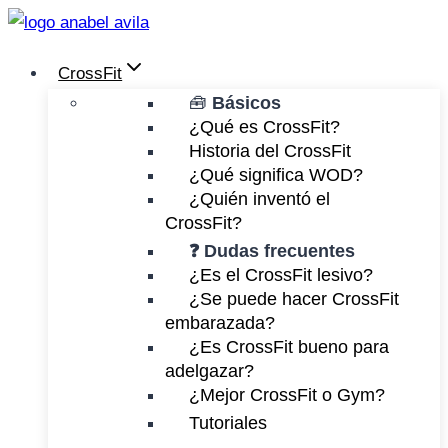
Saltar
al
CrossFit
contenido
🧰
Básicos
¿Qué es CrossFit?
Historia del CrossFit
¿Qué significa WOD?
¿Quién inventó el
CrossFit?
❓ Dudas frecuentes
¿Es el CrossFit lesivo?
¿Se puede hacer CrossFit
embarazada?
¿Es CrossFit bueno para
adelgazar?
¿Mejor CrossFit o Gym?
Tutoriales