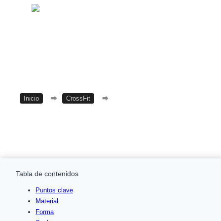
Inicio
⮕
CrossFit
⮕
GORUCK Ballistic Trainers
Tabla de contenidos
Puntos clave
Material
Forma