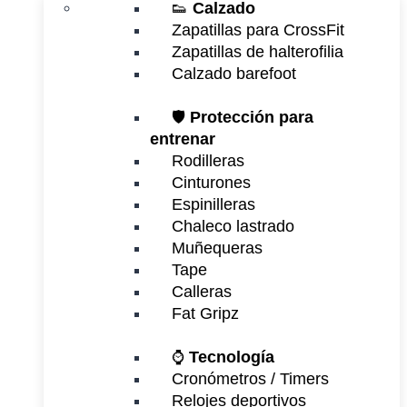
👟
Calzado
Zapatillas para CrossFit
Zapatillas de halterofilia
Calzado barefoot
🛡️
Protección para
entrenar
Rodilleras
Cinturones
Espinilleras
Chaleco lastrado
Muñequeras
Tape
Calleras
Fat Gripz
⌚
Tecnología
Cronómetros / Timers
Relojes deportivos