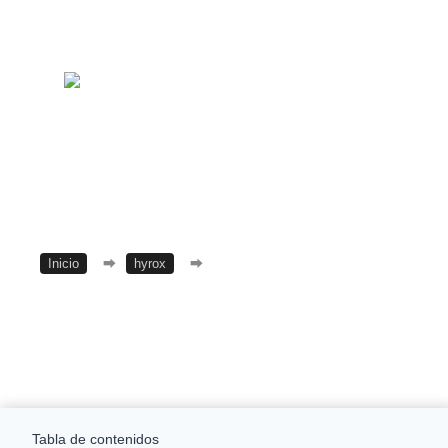
Inicio
⮕
hyrox
⮕
Flex Add-On de HYROX: ¿Qué
hacer si no puedes asistir a una carrera?
Tabla de contenidos