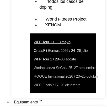
Todos los casos de
doping
World Fitness Project
XENOM
WFP Tour 1 / 1–3 mayo
CrossFit Games 2026 / 24–26 julio
WFP Tour 2 / 28–30 agosto
Wodapalooza SoCal / 25–27 septiembre
ROGUE Invitational 2026 / 23–25 octubre
WFP Finals / 17–20 diciembre
Equipamiento