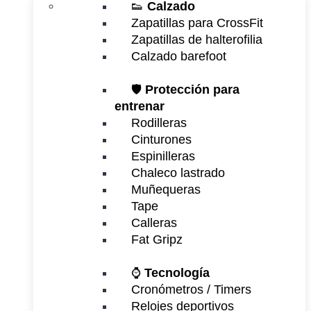
👟
Calzado
Zapatillas para CrossFit
Zapatillas de halterofilia
Calzado barefoot
🛡️
Protección para
entrenar
Rodilleras
Cinturones
Espinilleras
Chaleco lastrado
Muñequeras
Tape
Calleras
Fat Gripz
⌚
Tecnología
Cronómetros / Timers
Relojes deportivos