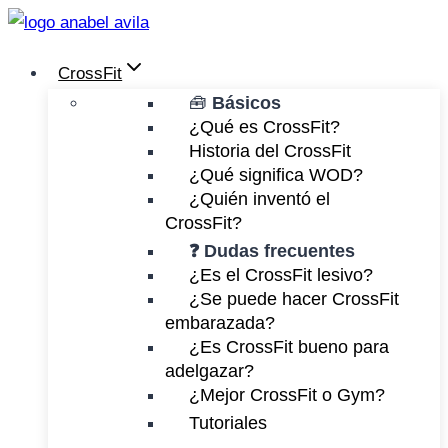
Saltar
al
CrossFit
contenido
🧰
Básicos
¿Qué es CrossFit?
Historia del CrossFit
¿Qué significa WOD?
¿Quién inventó el
CrossFit?
❓ Dudas frecuentes
¿Es el CrossFit lesivo?
¿Se puede hacer CrossFit
embarazada?
¿Es CrossFit bueno para
adelgazar?
¿Mejor CrossFit o Gym?
Tutoriales