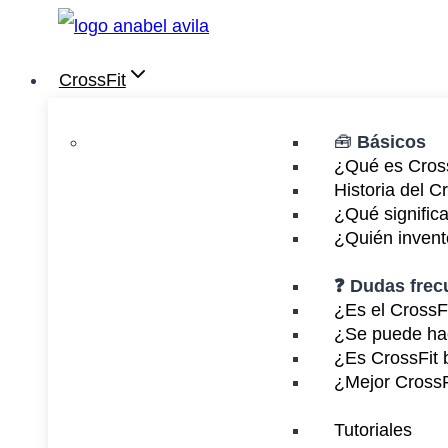
Saltar
al
CrossFit
contenido
🧰
Básicos
¿Qué es Cros
Historia del C
¿Qué signifi
¿Quién invent
❓ Dudas frec
¿Es el CrossFi
¿Se puede ha
¿Es CrossFit 
¿Mejor Cross
Tutoriales