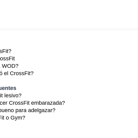
sFit?
rossFit
ca WOD?
ó el CrossFit?
uentes
t lesivo?
cer CrossFit embarazada?
bueno para adelgazar?
Fit o Gym?